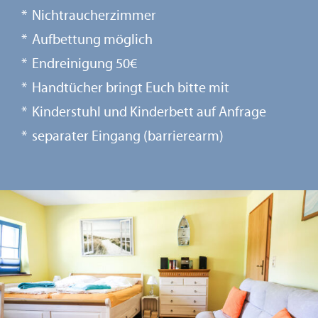
Nichtraucherzimmer
Aufbettung möglich
Endreinigung 50€
Handtücher bringt Euch bitte mit
Kinderstuhl und Kinderbett auf Anfrage
separater Eingang (barrierearm)