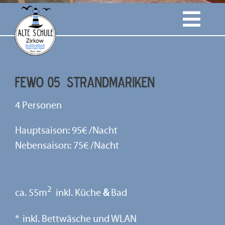
Togg
Willkommen
Navig
FeWo 05
STRANDMARIKEN
Ferienwohnungen
4 Personen
Zirkow & Rügen
Hauptsaison: 95€ /Nacht
Nebensaison: 75€ /Nacht
Anfrage & Anreise
2
ca. 55m
inkl. Küche
&
Bad
inkl. Bettwäsche und WLAN